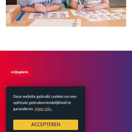
0572 - 35 26 35
Deze website gebruikt cookies om een
contact@mijnplein.nl
optimale gebruiksvriendelijkheid te
garanderen.
Meer info.
Privacyverklaring
ACCEPTEREN
BEZOEKADRES |
Monumentstraat 55A,
8102 AK Raalte