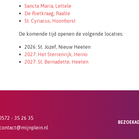
Sancta Maria, Lettele
De Rietkraag, Raalte
St. Cyriacus, Hoonhorst
De komende tijd openen de volgende locaties:
2026: St. Jozef, Nieuw Heeten
2027: Het Sterrenrijk, Heino
2027: St. Bernadette, Heeten
0572 - 35 26 35
BEZOEKAD
contact@mijnplein.nl