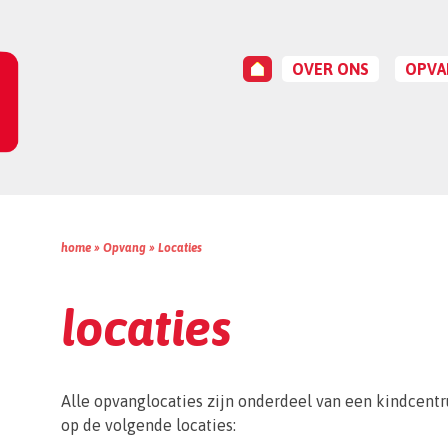
OVER ONS
OPVA
HOME
WIE ZIJN WIJ?
LOCAT
STRATEGISCHE AGEND
TARIE
COLLEGE VAN BESTUU
DIRECTEURENRAAD
BESTUURSBUREAU
RAAD VAN TOEZICHT
home »
Opvang
»
Locaties
GMR
locaties
EPOS
BESTUURSVERSLAG
KLACHTEN
Alle opvanglocaties zijn onderdeel van een kindcen
op de volgende locaties: