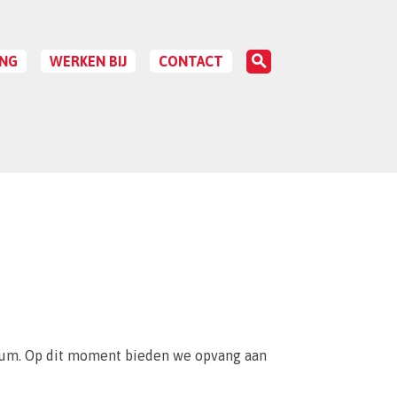
Inloggen

NG
WERKEN BIJ
CONTACT
IES
VACATURES
A
VEN EN VOORWAARDEN
OPEN SOLLICITATIES
R
trum. Op dit moment bieden we opvang aan